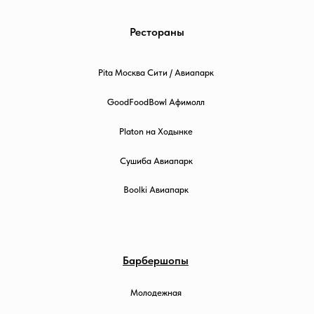
Рестораны
Pita Москва Сити / Авиапарк
GoodFoodBowl Афимолл
Platon на Ходынке
Сушиба Авиапарк
Boolki Авиапарк
Барбершопы
Молодежная