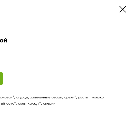
бой
рновая*, огурцы, запеченные овощи, орехи*, растит. молоко,
вый соус*, соль, кунжут*, специи