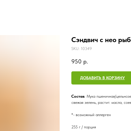
Сэндвич с нео ры
SKU:
10349
950
р.
ДОБАВИТЬ В КОРЗИНУ
Состав
: Мука пшеничная/цельнозе
свежая зелень, растит. масла, сое
*- возможный аллерген
255 г / порция