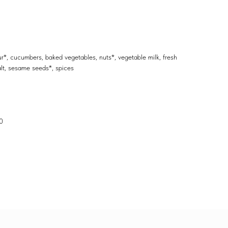
r*, cucumbers, baked vegetables, nuts*, vegetable milk, fresh
alt, sesame seeds*, spices
60