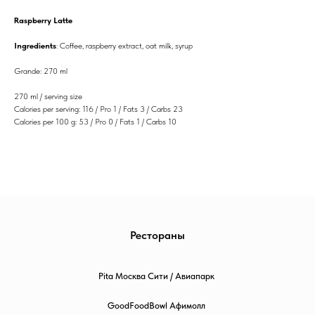
Raspberry Latte
Ingredients
: Coffee, raspberry extract, oat milk, syrup
Grande: 270 ml
270 ml / serving size
Calories per serving: 116 / Pro 1 / Fats 3 / Carbs 23
Calories per 100 g: 53 / Pro 0 / Fats 1 / Carbs 10
Рестораны
Pita Москва Сити / Авиапарк
GoodFoodBowl Афимолл