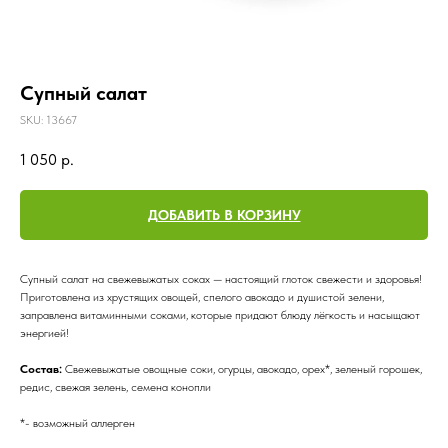
Супный салат
SKU:
13667
1 050
р.
ДОБАВИТЬ В КОРЗИНУ
Супный салат на свежевыжатых соках — настоящий глоток свежести и здоровья!
Приготовлена из хрустящих овощей, спелого авокадо и душистой зелени,
заправлена витаминными соками, которые придают блюду лёгкость и насыщают
энергией!
Состав:
Свежевыжатые овощные соки, огурцы, авокадо, орех*, зеленый горошек,
редис, свежая зелень, семена конопли
*- возможный аллерген