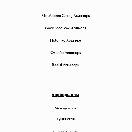
Pita Москва Сити / Авиапарк
GoodFoodBowl Афимолл
Platon на Ходынке
Сушиба Авиапарк
Boolki Авиапарк
Барбершопы
Молодежная
Тушинская
Деловой центр