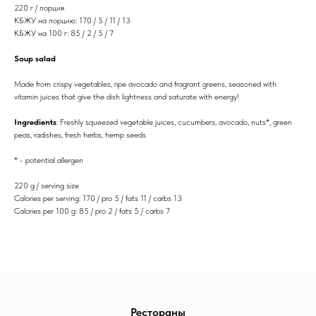
220 г / порция
КБЖУ на порцию: 170 / 5 / 11 / 13
КБЖУ на 100 г: 85 / 2 / 5 / 7
Soup salad
Made from crispy vegetables, ripe avocado and fragrant greens, seasoned with
vitamin juices that give the dish lightness and saturate with energy!
Ingredients
: Freshly squeezed vegetable juices, cucumbers, avocado, nuts*, green
peas, radishes, fresh herbs, hemp seeds
* - potential allergen
220 g / serving size
Calories per serving: 170 / pro 5 / fats 11 / carbs 13
Calories per 100 g: 85 / pro 2 / fats 5 / carbs 7
Рестораны