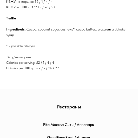
КБЖУ на порцию: 52 / 1 / 4 / 4
КБЖУ на 100 г: 372 / 7 / 26 / 27
Truffle
Ingredients:
Cocoa, coconut sugar, cashews*, cocoa butter, Jerusalem artichoke
syrup
* - possible allergen
14 g /serving size
Calories per serving: 52 / 1 / 4 / 4
Calories per 100 g: 372 / 7 / 26 / 27
Рестораны
Pita Москва Сити / Авиапарк
GoodFoodBowl Афимолл