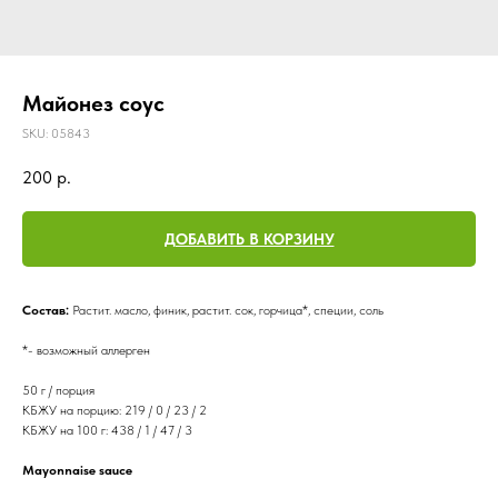
Майонез соус
SKU:
05843
200
р.
ДОБАВИТЬ В КОРЗИНУ
Состав:
Растит. масло, финик, растит. сок, горчица*, специи, соль
*- возможный аллерген
50 г / порция
КБЖУ на порцию: 219 / 0 / 23 / 2
КБЖУ на 100 г: 438 / 1 / 47 / 3
Mayonnaise sauce