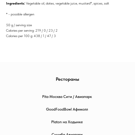
Ingredients:
Vegetable oil, dates, vegetable juice, mustard*, spices, salt
* - possible allergen
50 g / serving size
Calories per serving: 219 / 0 / 23 / 2
Calories per 100 g: 438 / 1 / 47 / 3
Рестораны
Pita Москва Сити / Авиапарк
GoodFoodBowl Афимолл
Platon на Ходынке
Сушиба Авиапарк