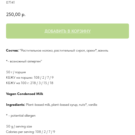
07141
250,00
р.
ДОБАВИТЬ В КОРЗИНУ
Состав:
"Растительное молоко, растительный сироп, орехи*, ваниль
*- возможный аллерген"
50 г / порция
КБЖУ на порцию: 108 / 2 / 7 / 9
КБЖУ на 100 г: 218 / 3 / 15 / 18
Vegan Condensed Milk
Ingredients:
Plant-based milk, plant-based syrup, nuts*, vanilla
* - potential allergen
50 g / serving size
Calories per serving: 108 / 2 / 7 / 9