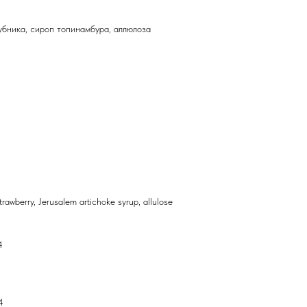
лубника, сироп топинамбура, аллюлоза
trawberry, Jerusalem artichoke syrup, allulose
4
4