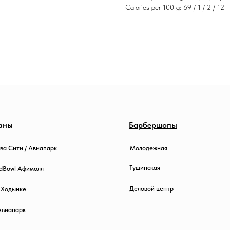
Calories per 100 g: 69 / 1 / 2 / 12
аны
Барбершопы
Молодежная
ква Сити / Авиапарк
Тушинская
dBowl Афимолл
Деловой центр
а Ходынке
Авиапарк