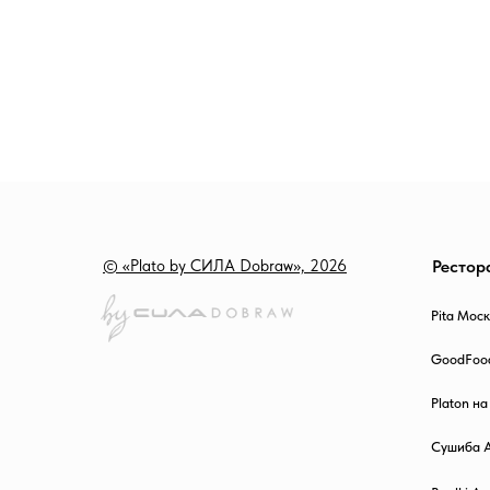
© «Plato by СИЛА Dobraw», 2026
Рестор
Pita Мос
GoodFoo
Platon н
Сушиба 