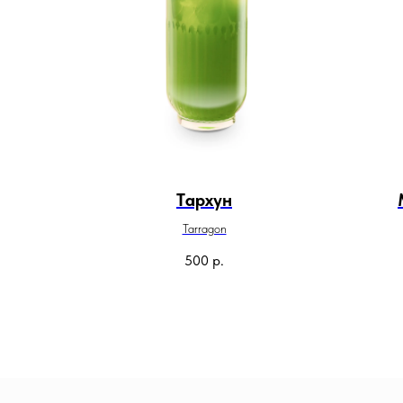
Tархун
Tarragon
500
р.