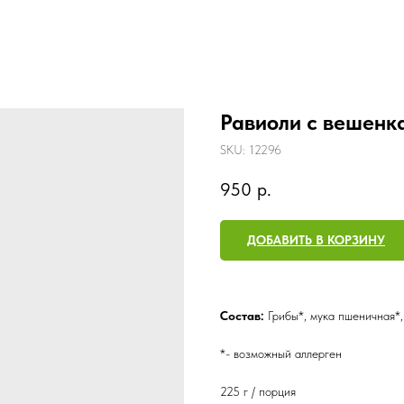
Равиоли с вешенк
SKU:
12296
950
р.
ДОБАВИТЬ В КОРЗИНУ
Состав:
Грибы*, мука пшеничная*, 
*- возможный аллерген
225 г / порция