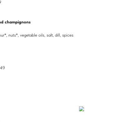
9
and champignons
*, nuts*, vegetable oils, salt, dill, spices
 49