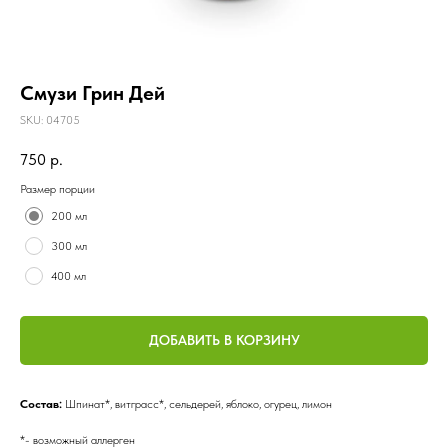
Смузи Грин Дей
SKU:
04705
750
р.
Размер порции
200 мл
300 мл
400 мл
ДОБАВИТЬ В КОРЗИНУ
Состав:
Шпинат*, витграсс*, сельдерей, яблоко, огурец, лимон
*- возможный аллерген