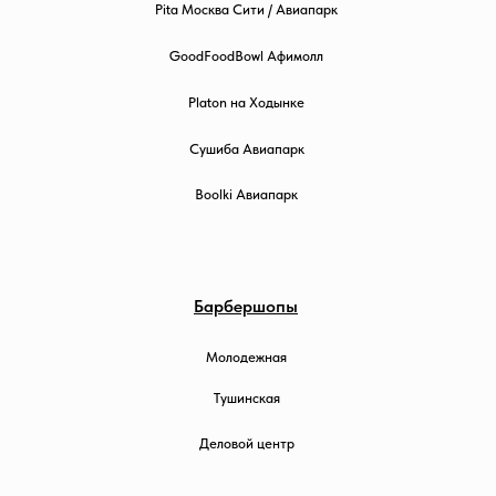
Pita Москва Сити / Авиапарк
GoodFoodBowl Афимолл
Platon на Ходынке
Сушиба Авиапарк
Boolki Авиапарк
Барбершопы
Молодежная
Тушинская
Деловой центр