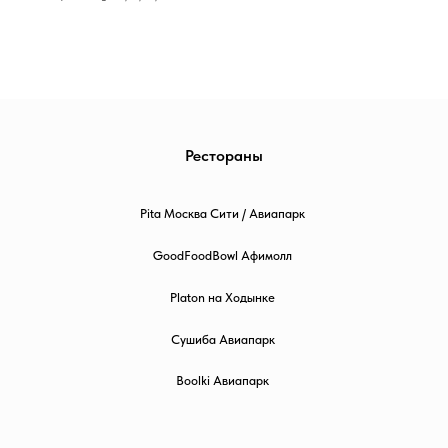
Рестораны
Pita Москва Сити / Авиапарк
GoodFoodBowl Афимолл
Platon на Ходынке
Сушиба Авиапарк
Boolki Авиапарк