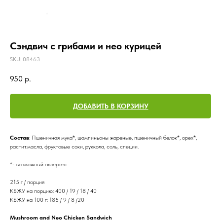
Сэндвич с грибами и нео курицей
SKU:
08463
950
р.
ДОБАВИТЬ В КОРЗИНУ
Состав
: Пшеничная мука*, шампиньоны жареные, пшеничный белок*, орех*,
растит.масла, фруктовые соки, руккола, соль, специи.
*- возможный аллерген
215 г / порция
КБЖУ на порцию: 400 / 19 / 18 / 40
КБЖУ на 100 г: 185 / 9 / 8 /20
Mushroom and Neo Chicken Sandwich