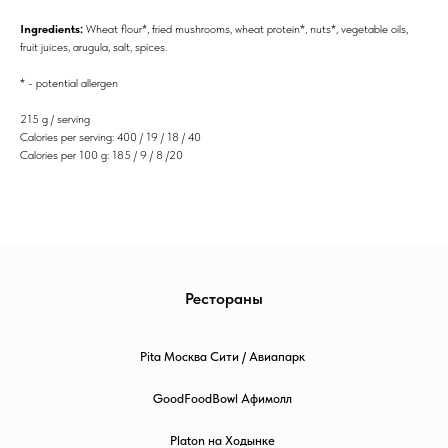
Ingredients:
Wheat flour*, fried mushrooms, wheat protein*, nuts*, vegetable oils,
fruit juices, arugula, salt, spices.
* - potential allergen
215 g / serving
Calories per serving: 400 / 19 / 18 / 40
Calories per 100 g: 185 / 9 / 8 /20
Рестораны
Pita Москва Сити / Авиапарк
GoodFoodBowl Афимолл
Platon на Ходынке