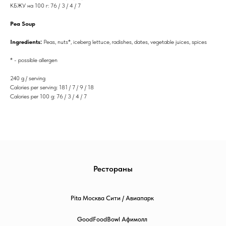
КБЖУ на 100 г: 76 / 3 / 4 / 7
Pea Soup
Ingredients:
Peas, nuts*, iceberg lettuce, radishes, dates, vegetable juices, spices
* - possible allergen
240 g / serving
Calories per serving: 181 / 7 / 9 / 18
Calories per 100 g: 76 / 3 / 4 / 7
Рестораны
Pita Москва Сити / Авиапарк
GoodFoodBowl Афимолл