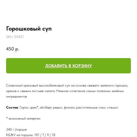
Горошковый суп
SKU:
00421
450
р.
ДОБАВИТЬ В КОРЗИНУ
Сливочный кремовый высокобелковый суп на основе свежего зелёного горошка,
орехов и свежих листьев салата. Нежное сочетание самых полезных зелёных
ингредиентов
Состав
: Горох, орех*, айсберг, редис, финики, растительные соки, специи
*-возможный аллерген
240 г /порция
КБЖУ на порцию: 181 / 7 / 9 / 18