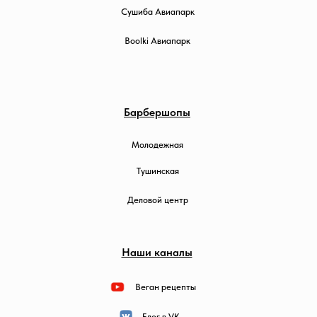
Сушиба Авиапарк
Boolki Авиапарк
Барбершопы
Молодежная
Тушинская
Деловой центр
Наши каналы
Веган рецепты
Блог в VK