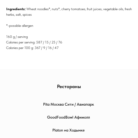
Ingredients:
Wheat noodles*, nuts*, cherry tomatoes, fruit juices, vegetable oils, fresh
herbs, salt, spices
*-possible allergen
160 g / serving
Calories per serving: 587 / 15 / 25 / 76
Calories per 100 g: 367 / 9 / 16 / 47
Рестораны
Pita Москва Сити / Авиапарк
GoodFoodBowl Афимолл
Platon на Ходынке