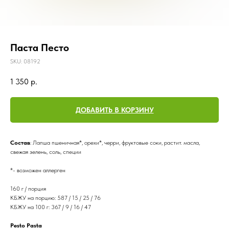
Паста Песто
SKU:
08192
1 350
р.
ДОБАВИТЬ В КОРЗИНУ
Состав
: Лапша пшеничная*, орехи*, черри, фруктовые соки, растит. масла,
свежая зелень, соль, специи
*- возможен аллерген
160 г / порция
КБЖУ на порцию: 587 / 15 / 25 / 76
КБЖУ на 100 г: 367 / 9 / 16 / 47
Pesto Pasta