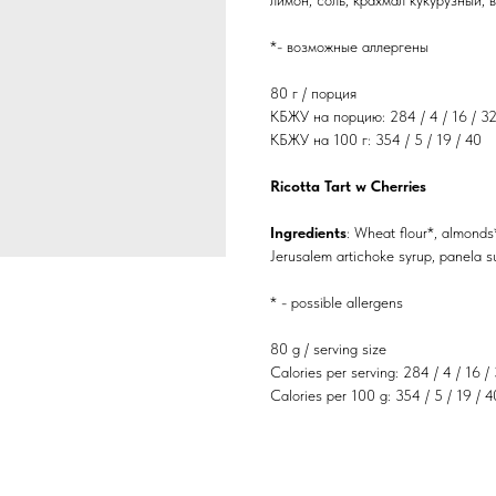
лимон, соль, крахмал кукурузный, 
*- возможные аллергены
80 г / порция
КБЖУ на порцию: 284 / 4 / 16 / 3
КБЖУ на 100 г: 354 / 5 / 19 / 40
Ricotta Tart w Сherries
Ingredients
: Wheat flour*, almonds*
Jerusalem artichoke syrup, panela su
* - possible allergens
80 g / serving size
Calories per serving: 284 / 4 / 16 /
Calories per 100 g: 354 / 5 / 19 / 4