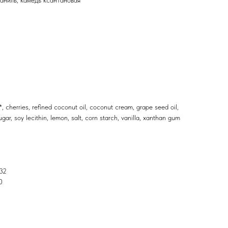
ваниль, камедь ксантановая
2
, cherries, refined coconut oil, coconut cream, grape seed oil,
gar, soy lecithin, lemon, salt, corn starch, vanilla, xanthan gum
 32
0