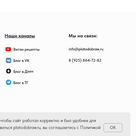
Наши каналы
Мы на связи:
info@platodobraw.ru
Веган рецепты
8 (925) 864-72-82
Блог в VK
Блог в Дзен
Блог в ТГ
 чтобы сайт работал корректно и был удобнее для
ваться platodobraw.ru, вы соглашаетесь с Политикой
OK