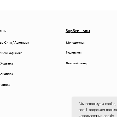
аны
Барбершопы
Молодежная
ква Сити / Авиапарк
Тушинская
dBowl Афимолл
Деловой центр
а Ходынке
Авиапарк
виапарк
Мы используем cookie,
вас. Продолжая пользо
использования cookie.