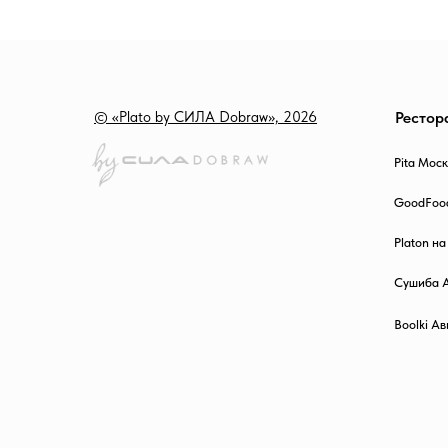
© «Plato by СИЛА Dobraw», 2026
Рестор
Pita Мос
GoodFoo
Platon н
Сушиба 
Boolki А