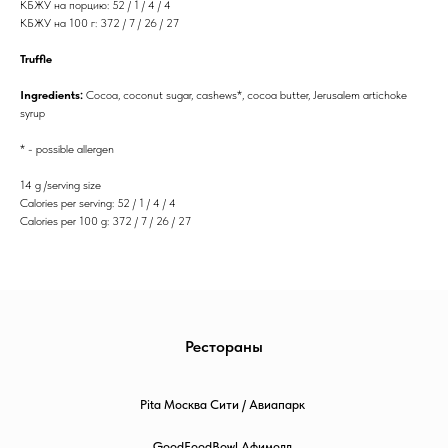
КБЖУ на порцию: 52 / 1 / 4 / 4
КБЖУ на 100 г: 372 / 7 / 26 / 27
Truffle
Ingredients:
Cocoa, coconut sugar, cashews*, cocoa butter, Jerusalem artichoke
syrup
* - possible allergen
14 g /serving size
Calories per serving: 52 / 1 / 4 / 4
Calories per 100 g: 372 / 7 / 26 / 27
Рестораны
Pita Москва Сити / Авиапарк
GoodFoodBowl Афимолл