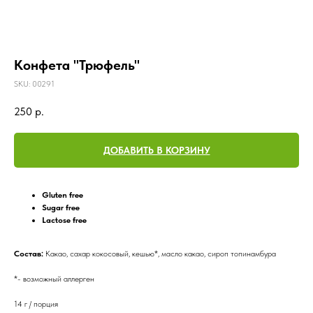
Конфета "Трюфель"
SKU:
00291
250
р.
ДОБАВИТЬ В КОРЗИНУ
Gluten free
Sugar free
Lactose free
Состав:
Какао, сахар кокосовый, кешью*, масло какао, сироп топинамбура
*- возможный аллерген
14 г / порция