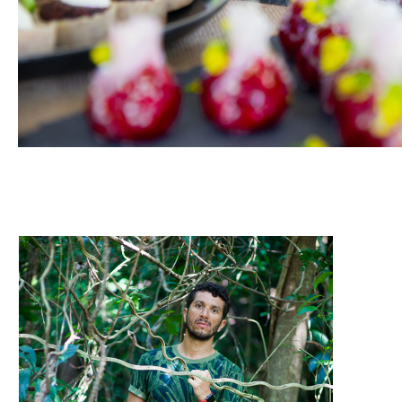
Со
вд
со
ra
ма
мн