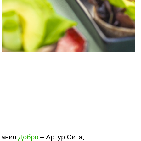
ро
– Артур Сита,
недрил новые формулы
ологии приготовления пищи в
олее свежим или живым,
питания, сочетающим в себе
ов.
, ведущий