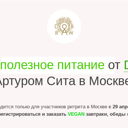
лезное питание
от
Dobr
туром Сита в Москве
только для участников ритрита в Москве
с 29 апреля по 9 мая
рироваться и заказать
VEGAN
завтраки, обеды и ужины!