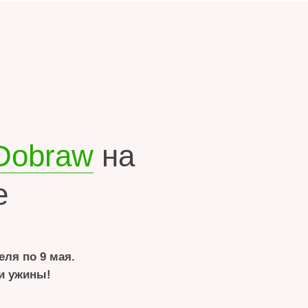
aw
на
.