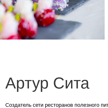
Артур Сита
здатель сети ресторанов полезного питания
Доб
охновленный гармонией человека с природой, в
четаний продуктов и максимально щадящие техн
w кухне, которую по праву можно называть наиб
ксимально благоприятным для человека, видом 
ожество разных полезных природных ингредиент
Артур Сита
основатель сети DOBRAW, эксперт осознанности
образовательного проекта
"Уроки жизни"